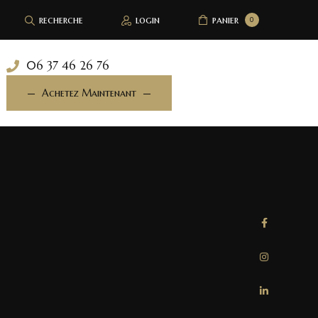
recherche
login
panier
0
06 37 46 26 76
Achetez Maintenant