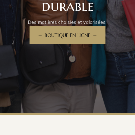
durable
innovantes
Un esprit libre.
d'Occitanie
Des matières choisies et valorisées.
BOUTIQUE EN LIGNE
BOUTIQUE EN LIGNE
Vivez avec style et caractère.
BOUTIQUE EN LIGNE