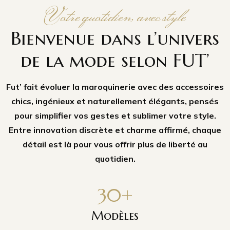
Votre allié...
Votre quotidien, avec style
Pour suivre
Bienvenue dans l’univers
votre rythme
de la mode selon FUT’
Conçu pour durer et s’adapter à vos journées.
Fut’ fait évoluer la maroquinerie avec des accessoires
chics, ingénieux et naturellement élégants, pensés
pour simplifier vos gestes et sublimer votre style.
BOUTIQUE EN LIGNE
Entre innovation discrète et charme affirmé, chaque
détail est là pour vous offrir plus de liberté au
quotidien.
30
+
Modèles