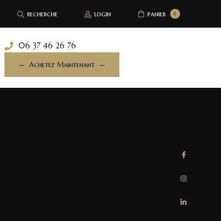
recherche
login
panier
0
06 37 46 26 76
Achetez Maintenant