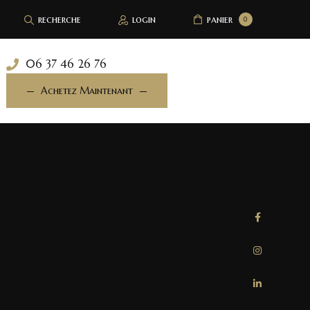
recherche
login
panier
0
06 37 46 26 76
Achetez Maintenant