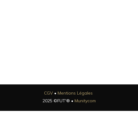
CGV
•
Mentions Légales
2025 ©FUT'® •
Munitycom