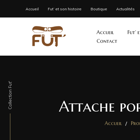
Accueil
Fut’ et son histoire
Boutique
Actualités
Accueil
Fut’ 
Contact
Collection Fut'
Attache por
Accueil
Pro