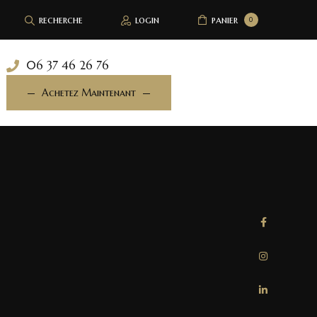
recherche
login
panier
0
06 37 46 26 76
Achetez Maintenant