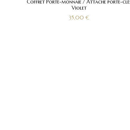
Coffret Porte-monnaie / Attache porte-clé
Violet
35,00
€
Men
Accueil
Fut’ et 