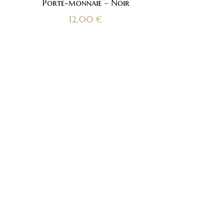
Porte-monnaie – Noir
12,00
€
x
Articles récents
Première ligne de bijoux en cuir pour
la marque Fut’.