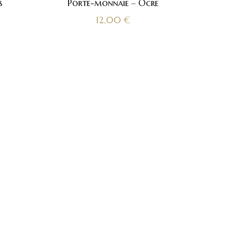
s
Porte-monnaie – Ocre
12,00
€
u
Réseaux sociau
son histoire