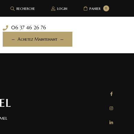
recherche
login
panier
0
06 37 46 26 76
Achetez Maintenant
el
mel