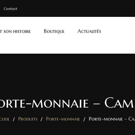
Contact
et son histoire
Boutique
Actualités
orte-monnaie – Cam
cueil
Produits
Porte-monnaie
Porte-monnaie – Ca