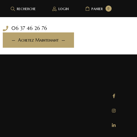
recherche
login
panier
0
06 37 46 26 76
Achetez Maintenant