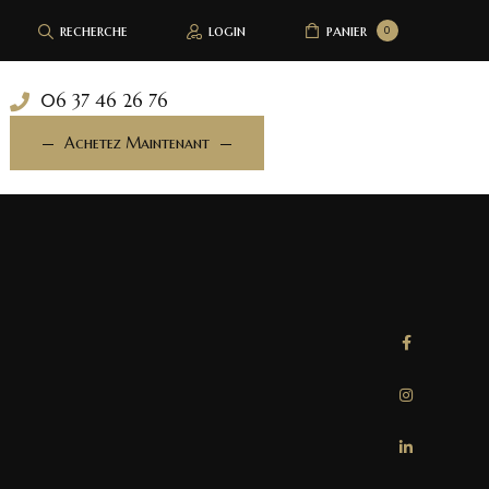
recherche
login
panier
0
06 37 46 26 76
Achetez Maintenant