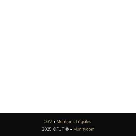
tés
t
CGV
•
Mentions Légales
2025 ©FUT'® •
Munitycom