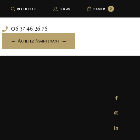
recherche
login
panier
0
06 37 46 26 76
Achetez Maintenant